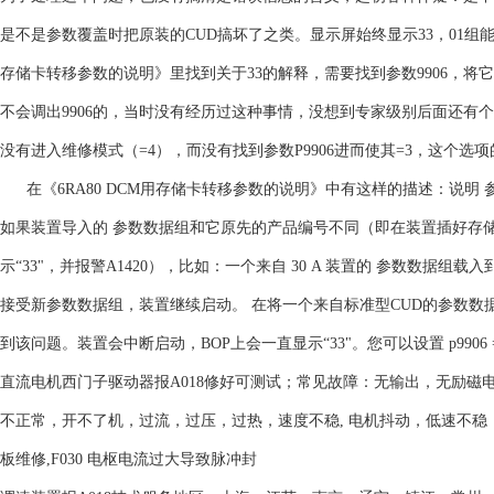
是不是参数覆盖时把原装的CUD搞坏了之类。显示屏始终显示33，01组能调
存储卡转移参数的说明》里找到关于33的解释，需要找到参数9906，将它
不会调出9906的，当时没有经历过这种事情，没想到专家级别后面还有个
没有进入维修模式（=4），而没有找到参数P9906进而使其=3，这个选
在《6RA80 DCM用存储卡转移参数的说明》中有这样的描述：说明
如果装置导入的 参数数据组和它原先的产品编号不同（即在装置插好存储
示“33"，并报警A1420），比如：一个来自 30 A 装置的 参数数据组载入
接受新参数数据组，装置继续启动。 在将一个来自标准型CUD的参数数据
到该问题。装置会中断启动，BOP上会一直显示“33"。您可以设置 p990
直流电机西门子驱动器报A018修好可测试；常见故障：无输出，无励磁
不正常，开不了机，过流，过压，过热，速度不稳, 电机抖动，低速不稳，高速
板维修,F030 电枢电流过大导致脉冲封