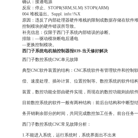
确认：接通电源
反应：停止、STOPⅡ(SRM,SLM) STOPⅠ(ARM)
004 堆栈溢出。Suppl. info:\%X
原因：违反了内部处理器硬件堆栈的限制或数据存储在软件
控制模块的硬件错误所导致。
补充信息：仅限于西门子系统内部错误的诊断。
排除：—驱动模块断电后通电
—更换控制模块。
西门子系统电机轴控制器报039-当天修好解决
西门子数控系统CNC单元故障
典型CNC软件装置的结构：CNC系统软件有管理软件和控制
偿、速度处理、插补计算、位置控制等。数控系统的软件结构
装置，数控功能全部由硬件实现，而现在的数控功能则由软
目前数控系统的软件一般有两种结构：前后台结构和中断型
务开销剩余部分的时间，共同完成数控加工任务。前台任务
西门子数控系统CNC常见故障分析：
1.不能进入系统，运行系统时，系统界面出不出来