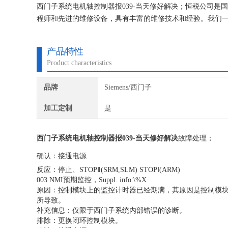
西门子系统电机轴控制器报039-当天修好解决；恒税公司是
程师和先进的维修设备，具有丰富的维修技术和经验。我们一
专修西门子公司！
产品特性
Product characteristics
品牌
Siemens/西门子
加工定制
是
西门子系统电机轴控制器报039-当天修好解决
故障处理；
确认：接通电源
反应：停止、STOPⅡ(SRM,SLM) STOPⅠ(ARM)
003 NMI预期监控，Suppl. info:\%X
原因：控制模块上的监控计时器已经期满，其原因是控制模
所导致。
补充信息：仅限于西门子系统内部错误的诊断。
排除：更换闭环控制模块。