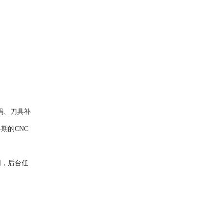
码、刀具补
期的CNC
间，后台任