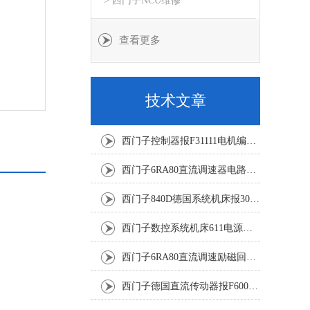
> 西门子NCU维修
查看更多
技术文章
西门子控制器报F31111电机编码器坏修复解决
西门子6RA80直流调速器电路板坏销售修理单位
西门子840D德国系统机床报300501修复解决
西门子数控系统机床611电源模块灯不显示修复解决
西门子6RA80直流调速励磁回路坏报F60005修复排除
西门子德国直流传动器报F60067高温报警修复排除方法