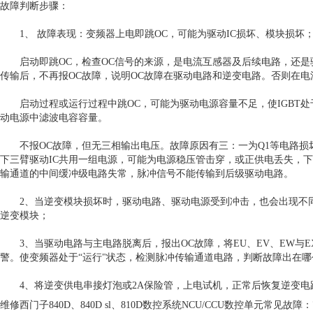
故障判断步骤：
1、 故障表现：变频器上电即跳OC，可能为驱动IC损坏、模块损坏
启动即跳OC，检查OC信号的来源，是电流互感器及后续电路，还是驱
传输后，不再报OC故障，说明OC故障在驱动电路和逆变电路。否则在电
启动过程或运行过程中跳OC，可能为驱动电源容量不足，使IGBT处
动电源中滤波电容容量。
不报OC故障，但无三相输出电压。故障原因有三：一为Q1等电路损坏
下三臂驱动IC共用一组电源，可能为电源稳压管击穿，或正供电丢失，下
输通道的中间缓冲级电路失常，脉冲信号不能传输到后级驱动电路。
2、当逆变模块损坏时，驱动电路、驱动电源受到冲击，也会出现不同
逆变模块；
3、当驱动电路与主电路脱离后，报出OC故障，将EU、EV、EW与EX
警。使变频器处于“运行"状态，检测脉冲传输通道电路，判断故障出在
4、将逆变供电串接灯泡或2A保险管，上电试机，正常后恢复逆变电
维修西门子840D、840D sl、810D数控系统NCU/CCU数控单元常