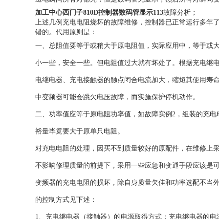
加工中心西门子810D控制器数码管显示113
故障分析；
上述几例充电电阻烧坏的故障维修，
控制器
已正常运行多年
错的。代用原则是：
一、总阻值要等于或稍大于原电阻值，实际应用中，等于或
小一些，安全一些。但电阻值过大就有坏处了。根据充电继电
电继电器、充电接触器的触点闭合电流加大，缩短其使用寿命
中变频器可能会跳欠电压故障，而实施保护停机动作。
二、功率值应等于原电阻功率值，如故障实例2，组装的充电
裕量毕竟要大于原单只电阻。
对充电电阻的处理，因买不到质量较好的原配件，在维修上
不影响修理质量的前提下，采用一些应急和变通手段应该是
变频器的充电电阻的损坏，除自身质量欠佳和功率选配不当
的控制方式见下述：
1、充电继电器（接触器）的电源取得方式：充电继电器的电