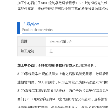
加工中心西门子810D控制器数码管显示113；上海恒税电
库配件充足，维修带载运行可以快速可靠的检测设备故障点位
本、提高生产效率！
产品特性
Product characteristics
品牌
Siemens/西门子
加工定制
是
加工中心西门子810D控制器数码管显示113
故障分析；
810D系统最常出现的故障为上电之后数码管无显示，数码管显示“1
述报警均属于NCU有故障，NCU正常状态为数码管显示“6"
810D系统CCU3数码管显示3维修，西门子数控系统CCU常见
西门子810D数控系统的NCU盒7段数码管没有显示，屏幕报警提
送电瞬间所有灯都亮，但是数码管无显示，然后所有灯瞬间变暗