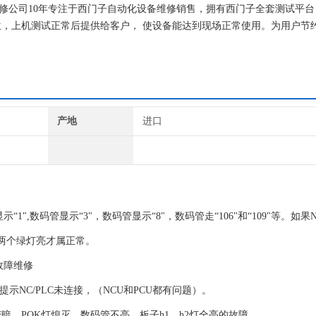
气维修公司10年专注于西门子自动化设备维修销售，拥有西门子全套测试平
，上机测试正常后提供给客户， 使设备能达到现场正常使用。为用户节
产地
进口
",数码管显示“3"，数码管显示“8"，数码管走“106"和“109"等。如果
和两个绿灯亮才属正常。
故障维修
示NC/PLC未连接，（NCU和PCU都有问题）。
，POK灯熄灭，数码管不亮，板子h1，h2灯全亮的故障。