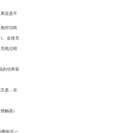
效果还是不
阻相对功耗
1、会使充
、充电过程
阻的功率富
间又急，在
（接触器）
线圈电压一