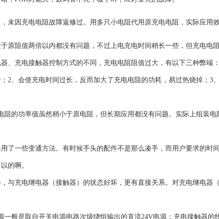
了，未因充电电阻故障返修过。用多只小电阻代用原充电电阻，实际应用
大于原阻值两倍以内都没有问题，不过上电充电时间稍长一些，但充电电
器、充电接触器控制方式的不同，充电电阻阻值过大，有以下三种弊端：
；2、会使充电时间过长，反而加大了充电电阻的功耗，易过热烧掉；3
电阻的功率值虽然稍小于原电阻，但长期应用都没有问题。实际上组装电
采用了一些变通方法。有时候手头的配件不是那么凑手，而用户要求的时
可以的啊。
外，与充电继电器（接触器）的状态好坏，更有直接关系。对充电继电器
源一般是取自开关电源电路次级绕组输出的直流24V电源；充电接触器的