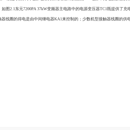
。如图2.1东元7200PA 37kW变频器主电路中的电源变压器TC1既提供了
触器线圈的得电是由中间继电器KA1来控制的；少数机型接触器线圈的供