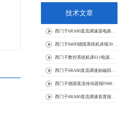
技术文章
西门子6RA80直流调速器电路板坏销售修理单位
西门子840D德国系统机床报300501修复解决
西门子数控系统机床611电源模块灯不显示修复解决
西门子6RA80直流调速励磁回路坏报F60005修复排除
西门子德国直流传动器报F60067高温报警修复排除方法
西门子6RA80直流调速装置报F60035修复排除方法