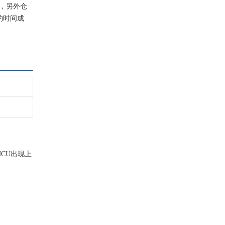
台，另外仓
约时间成
NCU出现上