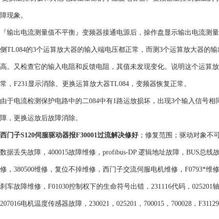
障现象。
『输出电流测量值不平衡』变频器接通电源后，操作盘显示输出电流测量值
侧TL084的3个运算放大器的输入端电压都正常，而测3个运算放大器的
高。又检查它的输入电阻和反馈电阻，其值未发现变化。说明这个运算放大
常，F231显示消除。更换运算放大器TL084，变频器恢复正常。
由于电流检测保护电路中的二084中有1路运放损坏，出现3个输入信号
障，更换运放后故障消除。
西门子S120伺服驱动器报F30001过流解决修好
；
修复范围；驱动对象不可以
数据丢失故障，400015故障维修，profibus-DP 逻辑地址故障，BUS总线故障，
修，380500维修，复位不掉维修，西门子交流伺服电机维修，F0793*维修，F
刹车故障维修，F01030控制权下的生命符号出错，231116代码，025201
207016电机温度传感器故障，230021，025201，700015，700028，F3