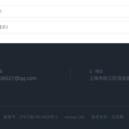
出
显示3
箱
地址
539327@qq.com
上海市松江区强业路
备案号：
沪ICP备19014928号-9
sitemap.xml
技术支持：
仪表网