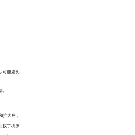
尽可能避免
部。
。
和扩大后，
决议了机床