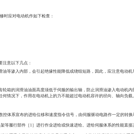
维修时应对电动机作如下检查：
。
要注意以下几点：
滑油等渗入内部，会引起绝缘性能降低或绕组短路，因此，应注意电动机
齿轮箱的润滑油油面高度须低于伺服的输出轴，防止润滑油渗入电动机内
任何情况下，作用在电动机上的力不能超过电动机容许的径向、轴向负载
受数控体系宣布的进给位移和速度指令信号，由伺服驱动电路作一定的转换
架等履行部件［1］进行作业进给或快速进给。进给伺服体系的性能直接