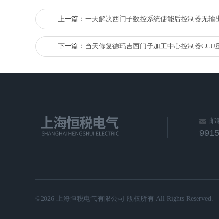
上一篇：
一天解决西门子数控系统使能后控制器无输
下一篇：
当天修复德玛吉西门子加工中心控制器CCU
邮
991
©2026 上海恒税电气有限公司 版权所有 All Rights Reserved.