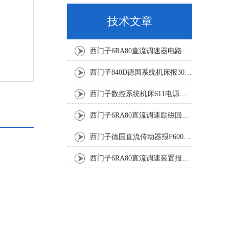
技术文章
西门子6RA80直流调速器电路板坏销售修理单位
西门子840D德国系统机床报300501修复解决
西门子数控系统机床611电源模块灯不显示修复解决
西门子6RA80直流调速励磁回路坏报F60005修复排除
西门子德国直流传动器报F60067高温报警修复排除方法
西门子6RA80直流调速装置报F60035修复排除方法