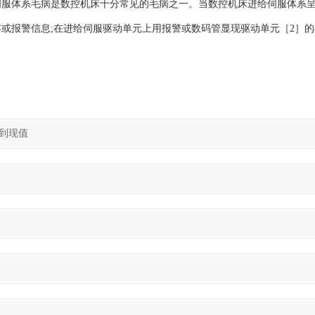
伺服体系毛病是数控机床十分常见的毛病之一。当数控机床进给伺服体系
内容或报警信息;在进给伺服驱动单元上用报警或数码管显现驱动单元［2］的毛