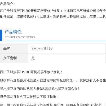
产品简介：
西门子触摸屏TP1200开机花屏维修-*修复；上海恒税电气维修公司1
配件充足，维修带载运行可以快速可靠的检测设备故障点位，维修，上机
成本、提高生产效率！
产品特性
Product characteristics
品牌
Siemens/西门子
加工定制
是
西门子
触摸屏
TP1200开机花屏维修-*修复；
触摸屏
花屏是使用液晶显示器过程中的常见故障之一。就像没有人不会生
显示器花屏的原因从哪儿开始找呢?显示器花屏怎么办?
显示器花屏首先可以按照以下顺序检测：
第一招：检查显示器与显卡的连线是否松动。接触不良导致出现"杂波"、