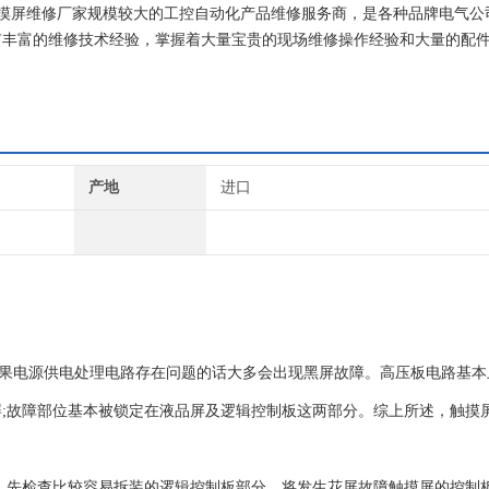
子触摸屏维修厂家规模较大的工控自动化产品维修服务商，是各种品牌电气公
有丰富的维修技术经验，掌握着大量宝贵的现场维修操作经验和大量的配
，伺服控制器，PLC，工控设备电路板的原理，保证不二次损坏机器，
产地
进口
电源供电处理电路存在问题的话大多会出现黑屏故障。高压板电路基本
;故障部位基本被锁定在液品屏及逻辑控制板这两部分。综上所述，触摸
，先检查比较容易拆装的逻辑控制板部分，将发生花屏故障触摸屏的控制