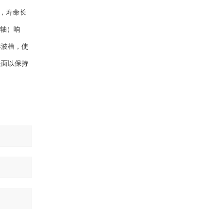
，寿命长
力轴）响
导波槽，使
表面以保持