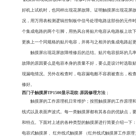
好机上试机时，也同样出现花屏故障。证明触摸屏出现花屏故
况，用万用表检测逻辑控制板中信号处理电路这部份的元件
个集成电路的两个引脚，用热风台将贴片电容从电路板上吹
更换上一个同规格的贴片电容，并将与之相并的集成电路起
触摸屏出现花屏故障维修后的总结。贴片电容损坏的几率一
故障的原因要么是电容本身的质量不好，要么是设计时选取
现漏电情况。另外在检查时，电容漏电般不容易被查出，检
修好。
西门子触摸屏TP1500显示花纹-原因修理方法
；
触摸屏的工作原理机日常维护；按照触摸屏的工作原理和传
线式以及表面声波式。每一类触摸屏都有其各自的优缺点，
和特点。下面对上述的各种类型的触摸屏进行简要介绍一下： 1
电容式触摸屏 、红外线式触摸屏 （红外线式触摸屏工作原理