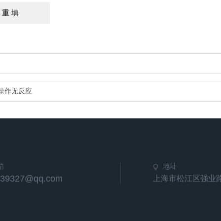
和操作无反应
箱
地址
539327@qq.com
上海市松江区强业路