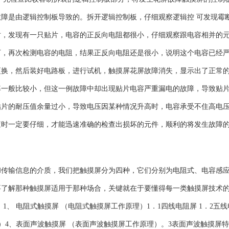
障是由逻辑控制板导致的。拆开逻辑控制板，仔细观察逻辑控 可发现霉
时，发现有一只贴片，电容的正反向电阻都很小，仔细观察跟电容相并的
下，再次检测电容的电阻，结果正反向电阻还是很小，说明这个电容已经
更换，然后装好电路板，进行试机，触摸屏花屏故障消失，显示出了正常
般比较小，但这一例故障中却出现贴片电容严重漏电的故障，导致贴
贴片的耐压值余量过小，导致电压因某种情况升高时，电容承受不住高电
查时一定要仔细，才能迅速准确的检查出损坏的元件，顺利的将发生故障
输信息的介质，我们把触摸屏分为四种，它们分别为电阻式、电容感
要了解那种触摸屏适用于那种场合，关键就在于要懂得每一类触摸屏技术
、 电阻式触摸屏 （电阻式触摸屏工作原理）1．1四线电阻屏 1．2五线
）4、表面声波触摸屏 （表面声波触摸屏工作原理）。3表面声波触摸屏