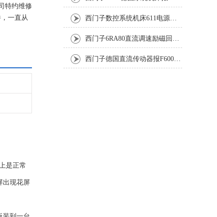
司特约维修
件，一直从
西门子数控系统机床611电源模块灯不显示修复解决
不收取任何
西门子6RA80直流调速励磁回路坏报F60005修复排除
西门子德国直流传动器报F60067高温报警修复排除方法
上是正常
屏出现花屏
板装到一台