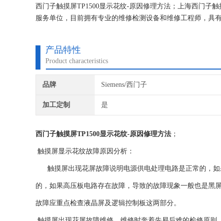
西门子触摸屏TP1500显示花纹-原因修理方法；上海西门
服务单位，目前拥有专业的维修检测设备和维修工程师，具
事于芯片级技术理论研究和实践，精通各品牌模块，伺服电机
检测费。
产品特性
Product characteristics
品牌
Siemens/西门子
加工定制
是
西门子触摸屏TP1500显示花纹-原因修理方法
；
触摸屏
显示花纹
故障原因分析：
触摸屏出现花屏故障说明电源供电处理电路是正常的，如果
的，如果高压板电路存在故障，导致的故障现象一般也是黑屏
故障应重点检查液晶屏及逻辑控制板这两部分。
触摸屏出现花屏故障维修。维修时奔着先易后难的检修原则