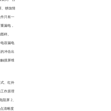
断、锈蚀情
元件只有一
严重漏电，
的图样。
片电容漏电
压的冲击出
的触摸屏维
应式、红外
的工作原理
电阻屏 2、
特点清晰度