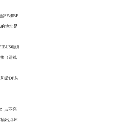
SF和BF
态的地址是
IBUS电缆
连接（进线
C和后DP从
块灯点不亮
C输出点坏