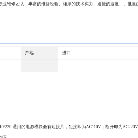
质的专业维修团队、丰富的维修经验、雄厚的技术实力、迅捷的速度、、批量
系列西门子配件及维修所需配件，模块，电容，芯片等核心配件都是原厂
产地
进口
/220 通用的电源模块会有短接片，短接即为AC110V，断开即为AC220V
V均无。