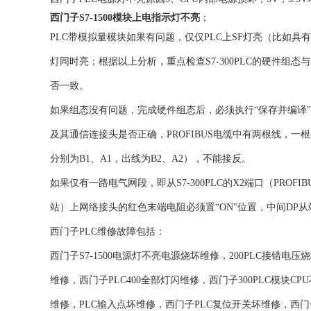
西门子S7-1500模块上电指示灯不亮
；
PLC带模拟量模块如果有问题，仅仅PLC上SF灯亮（比如
灯同时亮；根据以上分析，重点检查S7-300PLC的硬件
否一致。
如果组态没有问题，完成硬件组态后，必须执行“保存并编译"，
及其通信连接头是否正确，PROFIBUS电缆中有两根线，一
分别为B1、A1，出线为B2、A2），不能接反。
如果仅有一路电气网段，即从S7-300PLC的X2端口（PROFIB
站）上网络接头的红色末端电阻必须置“ON"位置，中间DP从
西门子
PLC维修故障包括：
西门子
S7-1500
电源灯不亮电源烧坏维修，200PLC接错电压烧
维修，西门子PLC400全部灯闪维修，西门子300PLC模块C
维修，PLC输入点坏维修，西门子PLC复位开关坏维修，西门子