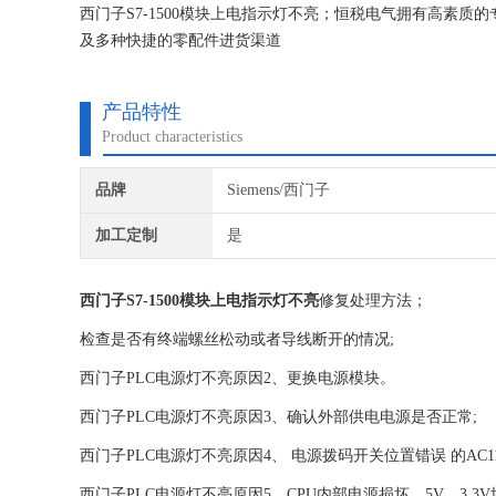
西门子S7-1500模块上电指示灯不亮；恒税电气拥有高素
及多种快捷的零配件进货渠道
恒税电气修西门子工业设备修的好还修的快，我公司库存各
坏，很多修好用到报废都有。
产品特性
Product characteristics
品牌
Siemens/西门子
加工定制
是
西门子S7-1500模块上电指示灯不亮
修复处理方法；
检查是否有终端螺丝松动或者导线断开的情况;
西门子PLC电源灯不亮原因2、更换电源模块。
西门子PLC电源灯不亮原因3、确认外部供电电源是否正常;
西门子PLC电源灯不亮原因4、 电源拨码开关位置错误 的AC110
西门子PLC电源灯不亮原因5、CPU内部电源损坏，5V，3.3