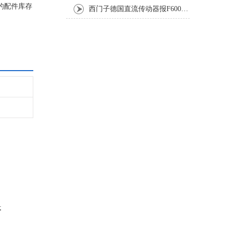
的配件库存
西门子德国直流传动器报F60067高温报警修复排除方法
，修好不易
;