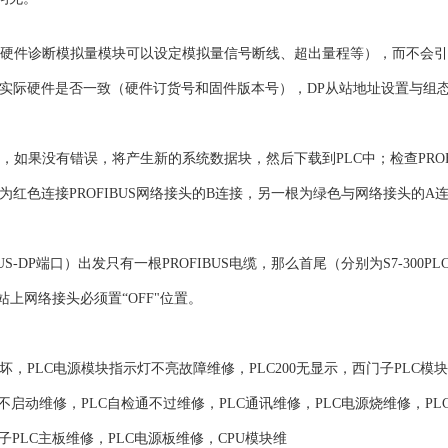
具有硬件诊断模拟量模块可以设定模拟量信号断线、超出量程等），而不会引起
组态与实际硬件是否一致（硬件订货号和固件版本号），DP从站地址设置与组
如果没有错误，将产生新的系统数据块，然后下载到PLC中；检查PROF
根为红色连接PROFIBUS网络接头的B连接，另一根为绿色与网络接头的A
US-DP端口）出发只有一根PROFIBUS电缆，那么首尾（分别为S7-300PL
站上网络接头必须置“OFF"位置。
坏，PLC电源模块指示灯不亮故障维修，PLC200无显示，西门子PLC模
PU不启动维修，PLC自检通不过维修，PLC通讯维修，PLC电源烧维修，PL
PLC主板维修，PLC电源板维修，CPU模块维