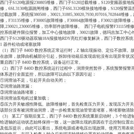
西门子S120电源报230805维修，西门子S120过载维修，S120变频器接
修，6SL3130电源跳闸维修，西门子6SL3120模块接地维修，S120
过载故障，系统报380500，30021,31885,30020,7930,f07016,70
修，F31135维修，F30005故障维修，F30004故障维修，F30021故障维修，
障,230021,230005维修，功率部件故障维修。 西门子电机报警F31
控系统硬件限位报警，加工中心接地故障，30021故障，德玛吉加工中心
西门子S120驱动器双轴18A报接地RDY亮红灯修复解决，西门子数控
1 器件松动或堵塞故障
（1）西门子 840D 数控系统正常运行时，Z 轴出现振动、定位不故
在故障，故障由机械部分引起，拆卸传动箱后发现齿轮没有出现异常状况
重启西门子 840D 数控系统，设备运行正常。
（2）西门子 840D 数控系统运行过程中，润滑突然暂停，系统预警
体系进行全面监控，所以故障可以由以下原因引起：
①润滑油不足，引起开关自动关闭；
②润滑油路泄漏：
③润滑油油路堵塞；
④润滑油泵电机过量加载；
⑤压力开关敏感性降低。故障维修时，首先检查压力开关，发现压力开关
该部分没有被润滑油润滑，进一步检查发现油管管道堵塞，将堵塞物清除
（3） 某工厂假期后复工，西门子 840D 数控系统重新启动时，3 个
给进轴的运动状态始终保持一致，这一故障出现的原因在于总控制位置出
及低压提示，由此可以看出，系统电源或者电压出现故障。使用万用表依次