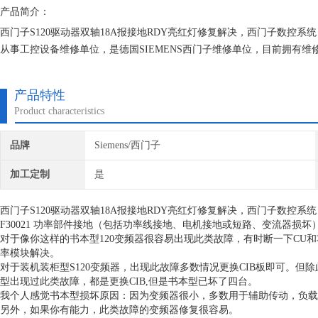
产品简介：
西门子S120驱动器双轴18A报接地RDY亮红灯修复解决，西门子数控
从事工控设备维修单位，是德国SIEMENS西门子维修单位，目前拥有
一直专注维修技术的研究,保证不在次损坏机器，不收取任何检测费用,维
产品特性
Product characteristics
品牌
Siemens/西门子
加工定制
是
西门子S120驱动器双轴18A报接地RDY亮红灯修复解决，西门子数控
F30021 功率部件接地（包括功率线接地、电机接地或短路、变流器损坏
对于像你这样的书本型120变频器很容易出现此类故障，有时断一下CU
率模块解决。
对于装机装柜型S120变频器，出现此故障多数情况更换CIB板即可。但除
型出现过此类故障，都是更换CIB,但是书本型已坏了四台。
我个人感觉书本型损坏原因：因为变频器很小，多数用于辅助传动，负载
另外，如果你有能力，此类故障的变频器修复很容易。