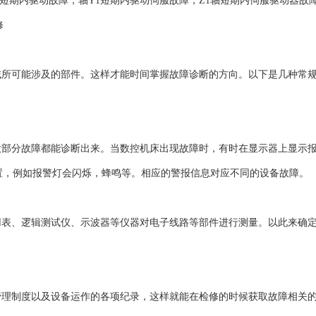
2轴X1短期内驱动故障，轴Y1短期内驱动伺服故障，Z1轴短期内伺服驱动器故障，
修
域所可能涉及的部件。这样才能时间掌握故障诊断的方向。以下是几种常
大部分故障都能诊断出来。当数控机床出现故障时，有时在显示器上显示
装置，例如报警灯会闪烁，蜂鸣等。相应的警报信息对应不同的设备故障。
用表、逻辑测试仪、示波器等仪器对电子线路等部件进行测量。以此来确
管理制度以及设备运作的各项纪录，这样就能在检修的时候获取故障相关