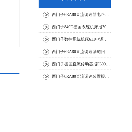
西门子6RA80直流调速器电路板坏销售修理单位
西门子840D德国系统机床报300501修复解决
西门子数控系统机床611电源模块灯不显示修复解决
西门子6RA80直流调速励磁回路坏报F60005修复排除
西门子德国直流传动器报F60067高温报警修复排除方法
西门子6RA80直流调速装置报F60035修复排除方法