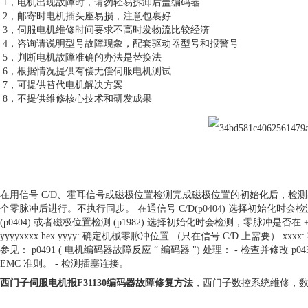
1，电机出现故障时，请勿轻易拆卸后盖编码器
2，邮寄时电机插头座易损，注意包裹好
3，伺服电机维修时间要求不高时发物流比较经济
4，咨询请说明型号故障现象，配套驱动器型号和报警号
5，判断电机故障准确的办法是替换法
6，根据情况提供有偿无偿伺服电机测试
7，可提供替代电机解决方案
8，不提供维修核心技术和研发成果
在用信号 C/D、霍耳信号或磁极位置检测完成磁极位置的初始化后，检测
个零脉冲后进行。不执行同步。 在通信号 C/D(p0404) 选择初始化时会检
(p0404) 或者磁极位置检测 (p1982) 选择初始化时会检测，零脉冲是否在 +
yyyyxxxx hex yyyy: 确定机械零脉冲位置 （只在信号 C/D 上需要） x
参见： p0491 ( 电机编码器故障反应 “ 编码器 ") 处理： - 检查并修改 
EMC 准则。 - 检测插塞连接。
西门子伺服电机报F31130编码器故障修复方法
，西门子数控系统维修，