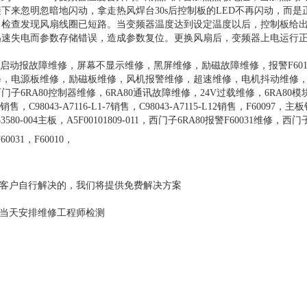
下来忽明忽暗地闪动，拿走热风焊台30s后控制板的LED不再闪动，而是
。检查发现风扇线圈已短路。当变频器温度达到设定温度以后，控制板给
迅速失电而参数存储错误，造成参数复位。更换风扇后，变频器上电运行
启动报故障维修，屏幕不显示维修，黑屏维修，励磁故障维修，报警F601
修，电源板维修，励磁板维修，风机报警维修，超速维修，电机抖动维修
RA80控制器维修，6RA80通讯故障维修，24V过载维修，6RA80模
C98043-A7116-L1-7销售，C98043-A7115-L12销售，F60097，主
00133580-004主板，A5F00101809-011，西门子6RA80报警F60031维修，西门
,F60031，F60010，
由客户自行解决的，我们将提供免费解决方案
司当天安排维修工程师检测