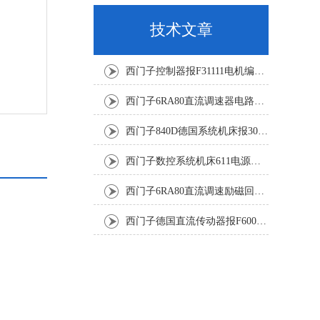
技术文章
西门子控制器报F31111电机编码器坏修复解决
西门子6RA80直流调速器电路板坏销售修理单位
西门子840D德国系统机床报300501修复解决
西门子数控系统机床611电源模块灯不显示修复解决
西门子6RA80直流调速励磁回路坏报F60005修复排除
西门子德国直流传动器报F60067高温报警修复排除方法