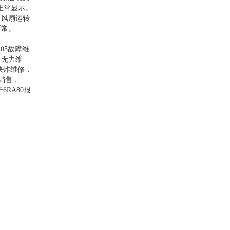
正常显示。
出风扇运转
正常。
05故障维
，无力维
块炸维修，
板销售，
子6RA80报