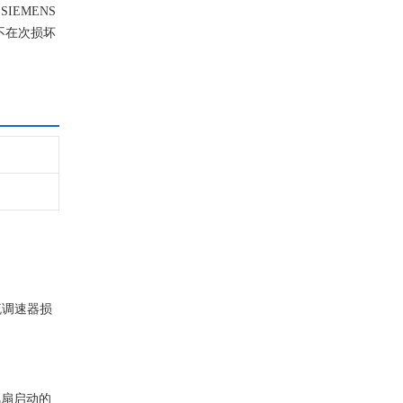
EMENS
不在次损坏
流调速器损
风扇启动的