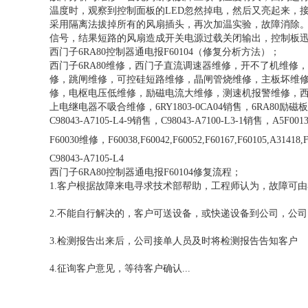
温度时，观察到控制面板的LED忽然掉电，然后又亮起来，接
采用隔离法拔掉所有的风扇插头，再次加温实验，故障消除
信号，结果短路的风扇造成开关电源过载关闭输出，控制板
西门子6RA80控制器通电报F60104（修复分析方法）；
西门子6RA80维修，西门子直流调速器维修，开不了机维修，
修，跳闸维修，可控硅短路维修，晶闸管烧维修，主板坏维
修，电枢电压低维修，励磁电流大维修，测速机报警维修，西门子6
上电继电器不吸合维修，6RY1803-0CA04销售，6RA80励磁板销售，
C98043-A7105-L4-9销售，C98043-A7100-L3-1销售，A5F
F60030维修，F60038,F60042,F60052,F60167,F60105,A31418
C98043-A7105-L4
西门子6RA80控制器通电报F60104修复流程；
1.客户根据故障来电寻求技术部帮助，工程师认为，故障可
2.不能自行解决的，客户可送设备，或快递设备到公司，公
3.检测报告出来后，公司接单人员及时将检测报告告知客户
4.征询客户意见，等待客户确认...