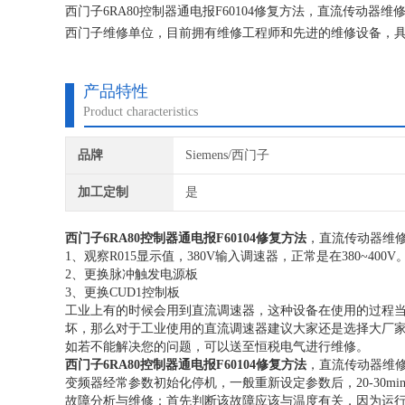
西门子6RA80控制器通电报F60104修复方法，直流传动器
西门子维修单位，目前拥有维修工程师和先进的维修设备，具
机器，不收取任何检测费用,维修西门子就找专修西门子公司
产品特性
Product characteristics
品牌
Siemens/西门子
加工定制
是
西门子6RA80控制器通电报F60104修复方法
，直流传动器维
1、观察R015显示值，380V输入调速器，正常是在380~400V
2、更换脉冲触发电源板
3、更换CUD1控制板
工业上有的时候会用到直流调速器，这种设备在使用的过程
坏，那么对于工业使用的直流调速器建议大家还是选择大厂
如若不能解决您的问题，可以送至恒税电气进行维修。
西门子6RA80控制器通电报F60104修复方法
，直流传动器维
变频器经常参数初始化停机，一般重新设定参数后，20-30mi
故障分析与维修：首先判断该故障应该与温度有关，因为运行到