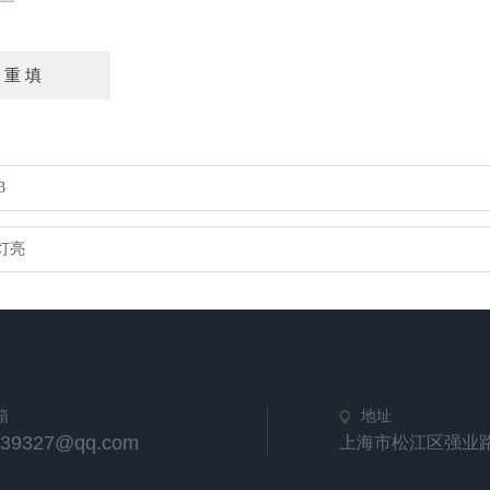
3
灯亮
箱
地址
539327@qq.com
上海市松江区强业路