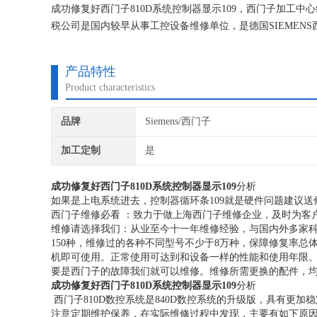
成功修复好西门子810D系统控制器显示109，西门子加工中
税公司是国内较早从事工控设备维修单位，是德国SIEME
场诊断经验。我们一直专注维修技术的研究,保证不在次损坏
产品特性
Product characteristics
品牌
Siemens/西门子
加工定制
是
成功修复好西门子810D系统控制器显示109
分析
如果是上电系统进去，控制器循环条109就是硬件问题建议送
西门子维修必看 ：致力于做上海西门子维修企业，及时为客
维修请选择我们：从业至今十一年维修经验，与国内外多家
150种，维修过的各种不同型号不少于8万种，保障修复率总
机即可使用。正常使用可达到和设备一样的性能和使用年限
要是西门子的故障我们就可以维修。维修所需更换的配件，
成功修复好西门子810D系统控制器显示109
分析
西门子810D数控系统是840D数控系统的升级版，具有更加
注意定期维护保养，在实际维修过程中发现，主要有如下原因