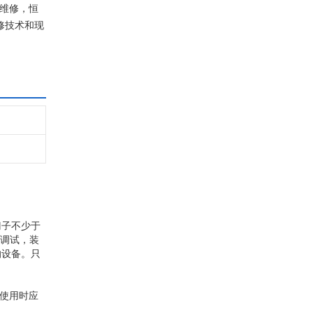
D维修，恒
修技术和现
门子不少于
再调试，装
的设备。只
时使用时应