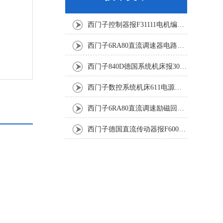
西门子控制器报F31111电机编码器坏修复解决
西门子6RA80直流调速器电路板坏销售修理单位
西门子840D德国系统机床报300501修复解决
西门子数控系统机床611电源模块灯不显示修复解决
西门子6RA80直流调速励磁回路坏报F60005修复排除
西门子德国直流传动器报F60067高温报警修复排除方法