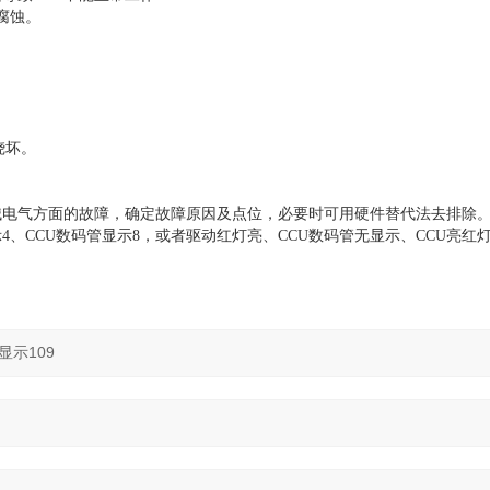
腐蚀。
烧坏。
械电气方面的故障，确定故障原因及点位，必要时可用硬件替代法去排除
示4、CCU数码管显示8，或者驱动红灯亮、CCU数码管无显示、CCU亮红