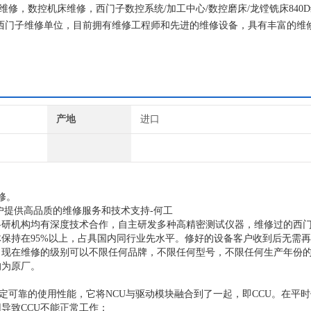
心维修，数控机床维修，西门子数控系统/加工中心/数控磨床/龙镗铣床840
NS西门子维修单位，目前拥有维修工程师和先进的维修设备，具有丰富的维
机器，不收取任何检测费用,维修西门子就找专修西门子公司！
产地
进口
修。
户提供高品质的维修服务和技术支持-何工
科研机构均有深度技术合作，自主研发多种高精密测试仪器，维修过的西
体保持在95%以上，占具国内同行业先水平。修好的设备客户收到后无需
。现在维修的级别可以不限任何品牌，不限任何型号，不限任何生产年份
均为原厂。
稳定可靠的使用性能，它将NCU与驱动模块融合到了一起，即CCU。在平
导致CCU不能正常工作：