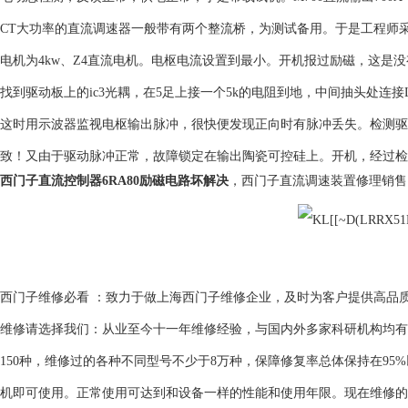
CT大功率的直流调速器一般带有两个整流桥，为测试备用。于是工程师采
电机为4kw、Z4直流电机。电枢电流设置到最小。开机报过励磁，这是
找到驱动板上的ic3光耦，在5足上接一个5k的电阻到地，中间抽头处连接L
这时用示波器监视电枢输出脉冲，很快便发现正向时有脉冲丢失。检测驱
致！又由于驱动脉冲正常，故障锁定在输出陶瓷可控硅上。开机，经过检
西门子直流控制器6RA80励磁电路坏解决
，西门子直流调速装置修理销售
西门子维修必看 ：致力于做上海西门子维修企业，及时为客户提供高品
维修请选择我们：从业至今十一年维修经验，与国内外多家科研机构均有
150种，维修过的各种不同型号不少于8万种，保障修复率总体保持在9
机即可使用。正常使用可达到和设备一样的性能和使用年限。现在维修的