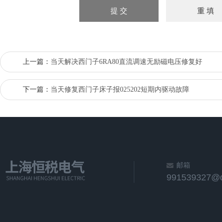
上一篇：
当天解决西门子6RA80直流调速无励磁电压修复好
下一篇：
当天修复西门子床子报025202短期内驱动故障
邮箱
991539327@