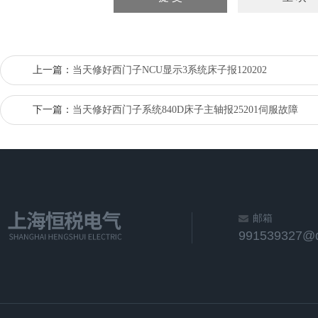
上一篇：
当天修好西门子NCU显示3系统床子报120202
下一篇：
当天修好西门子系统840D床子主轴报25201伺服故障
邮箱
991539327@