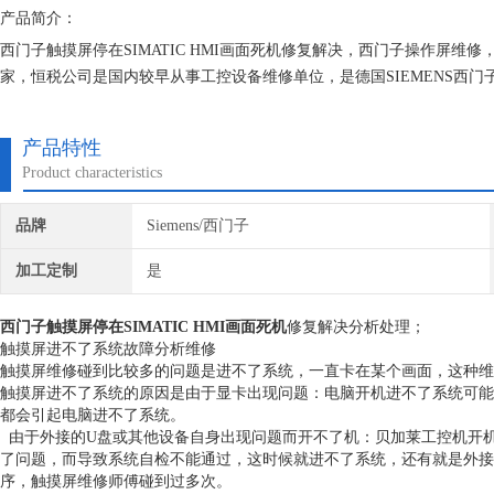
产品简介：
西门子触摸屏停在SIMATIC HMI画面死机修复解决，西门子操作屏
家，恒税公司是国内较早从事工控设备维修单位，是德国SIEMENS西
术和现场诊断经验。我们一直专注维修技术的研究,保证不在次损坏机器
产品特性
Product characteristics
品牌
Siemens/西门子
加工定制
是
西门子触摸屏停在SIMATIC HMI画面死机
修复解决分析处理；
触摸屏进不了系统故障分析维修
触摸屏维修碰到比较多的问题是进不了系统，一直卡在某个画面，这种维
触摸屏进不了系统的原因是由于显卡出现问题：电脑开机进不了系统可能
都会引起电脑进不了系统。
由于外接的U盘或其他设备自身出现问题而开不了机：贝加莱工控机开机
了问题，而导致系统自检不能通过，这时候就进不了系统，还有就是外接
序，触摸屏维修师傅碰到过多次。