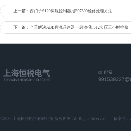
上一篇：
西门子S120伺服控制器报F07800检修处理方法
下一篇：
当天解决ABB直流调速器一启动报F512欠压三小时抢修
邮箱
991539327@
©2026 上海恒税电气有限公司 版权所有 All Rights Reserved.
备案号：