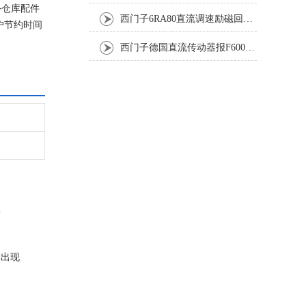
外仓库配件
西门子6RA80直流调速励磁回路坏报F60005修复排除
户节约时间
西门子德国直流传动器报F60067高温报警修复排除方法
.
障出现