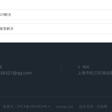
29解决
出修复解决
箱
地址
539327@qq.com
上海市松江区强业路
备案号：
沪ICP备19014928号-9
sitemap.xml
技术支持：
仪表网