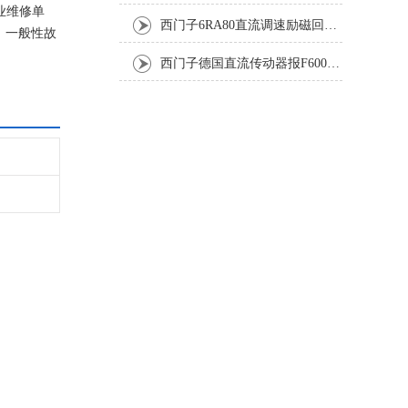
业维修单
西门子6RA80直流调速励磁回路坏报F60005修复排除
，一般性故
西门子德国直流传动器报F60067高温报警修复排除方法