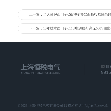
上一篇：
当天修好西门子6SE70变频器面板报故障值F0
下一篇：
18年技术西门子611U电源红灯亮无600V输
邮
991
©2026 上海恒税电气有限公司 版权所有 All Rights Reserved.