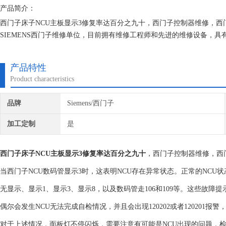
产品简介：
西门子床子NCU主板显示3修复率达百分之九十，西门子控制器维修，
SIEMENS西门子维修单位，目前拥有维修工程师和先进的维修设备，
不在次损坏机器，不收取任何检测费用,维修西门子就找专修西门子公司
产品特性
Product characteristics
品牌
Siemens/西门子
加工定制
是
西门子床子NCU主板显示3修复率达百分之九十
，西门子控制器维修，西
当西门子NCU数码管显示3时，这表明NCU存在异常状态。正常的NCU
无显示、显示1、显示3、显示8，以及数码管走106和109等。这些故障提
偶尔会发生NCU无法完成自检情况，并且会出现120202或者120201报
对于上述情况，面板灯不停闪烁，需要注意有可能是NCU出现的问题，检