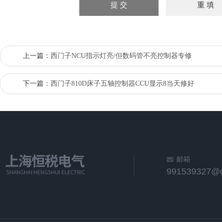
上一篇：
西门子NCU指示灯亮/但数码管不亮控制器专修
下一篇：
西门子810D床子五轴控制器CCU显示8当天修好
邮箱
991539327@