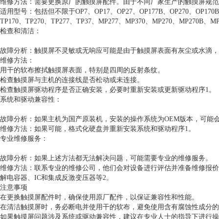
维修方法：需要更换原厂的触摸屏配件。由于不同厂家生产的触摸屏规范
适用型号：包括但不限于OP7、OP17、OP27、OP177B、OP270、OP170B、O
TP170、TP270、TP277、TP37、MP277、MP370、MP270、MP270B、M
检查和清洁：
故障分析：触摸屏不灵敏或无响应可能是由于触摸屏表面有灰尘或水滴，
维修方法：
用干的软布擦拭触摸屏表面，特别是四周的反射条纹。
检查触摸屏与主机的连接线是否松动或未连接。
检查触摸屏驱动程序是否正确安装，必要时重新安装或更新驱动程序1。
系统和驱动兼容性：
故障分析：如果主机为国产原装机，安装的操作系统为OEM版本，可能
维修方法：如果可能，格式化硬盘并重新安装系统和驱动程序1。
专业维修服务：
故障分析：如果上述方法都无法解决问题，可能需要专业的维修服务。
维修方法：联系专业的维修公司，他们会对设备进行评估并准备维修报价
解电容器、IC和集成反激变压器等2。
注意事项
在更换触摸屏配件时，确保使用原厂配件，以保证兼容性和性能。
在清洁触摸屏时，务必断电并使用干的软布，避免使用含有腐蚀性成分的
如果触摸屏问题涉及系统或驱动兼容性，建议在专业人士的指导下进行操