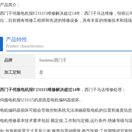
产品简介：
西门子伺服电机报F231115维修解决超过14年，西门子马达维修，恒税
位，目前拥有维修工程师和先进的维修设备，具有丰富的维修技术和现场
任何检测费用,维修西门子就找专修西门子公司！
产品特性
Product characteristics
品牌
Siemens/西门子
加工定制
是
西门子伺服电机报F231115维修解决超过14年
，西门子马达维修处理；
伺服电机报f231115的原因是电机编码器损坏。
电机编码器损坏可能会导致控制系统无法准确获取电机的位置和速度信息
电机维修基本技术要求包括:额定值;工作制与定额;运行条件;绝缘等级与温
向;外形和装置尺寸及其公差;噪声与震动限值;电气性能;工作期限或可靠