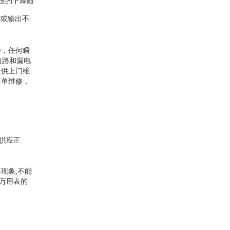
电压的下降随
伏或输出不
外，任何瞬
短路和漏电
提供上门维
简单维修，
供应正
现象,不能
有万用表的