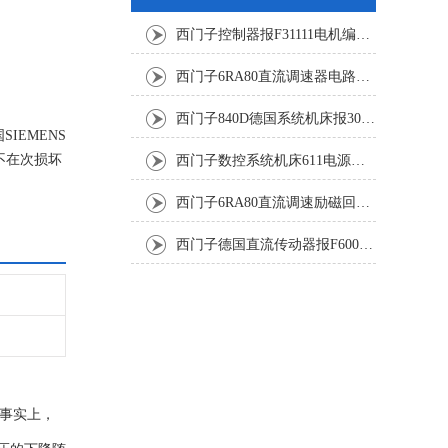
西门子控制器报F31111电机编码器坏修复解决
西门子6RA80直流调速器电路板坏销售修理单位
西门子840D德国系统机床报300501修复解决
IEMENS
不在次损坏
西门子数控系统机床611电源模块灯不显示修复解决
西门子6RA80直流调速励磁回路坏报F60005修复排除
西门子德国直流传动器报F60067高温报警修复排除方法
但事实上，