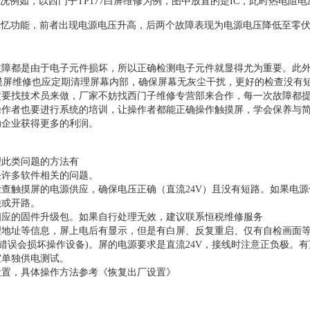
况例如，以西门子TP177白屏维修为例，图中放置的是IC，此时热电阻
位记忆功能，前者出现电源电压升高，后两个故障表现为电源电压降低至零
故障都是由于电子元件损坏，所以正确检测电子元件就显得尤为重要。此
触摸屏维修也应定期清理屏幕内部，确保屏幕无灰尘干扰，更好的检查没有
定要找技术员来做，厂家不妨找西门子维修专营部来合作，每一次故障都
操作者也要进行系统的培训，让操作者都能正确操作触摸屏，学会保养与
助企业获得更多的利润。
理此类问题的方法有
决许多软件相关的问题。
查触摸屏的电源供应，确保电压正确（直流24V）且没有短路。如果电源
蚀或开路。
相应的固件升级包。如果自行处理无效，建议联系恒税维修服务
地址等信息，屏上电后有显示，但是有白屏、反复重启、仅有自检画面等
错误会损坏操作设备)。屏的电源要求是直流24V，接线时注意正负极。
室单独供电测试。
设置，具体操作方法参考《恢复出厂设置》