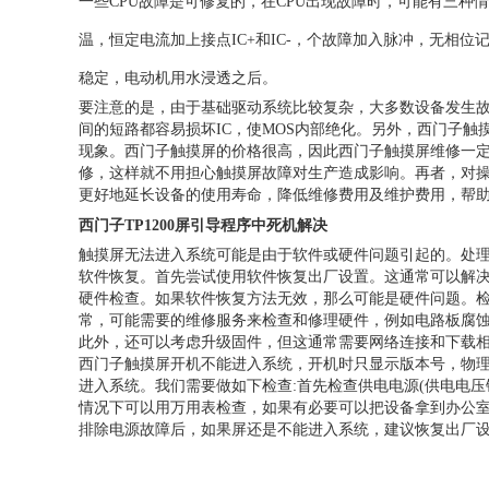
一些CPU故障是可修复的，在CPU出现故障时，可能有三种情
温，恒定电流加上接点IC+和IC-，个故障加入脉冲，无相
稳定，电动机用水浸透之后。
要注意的是，由于基础驱动系统比较复杂，大多数设备发生
间的短路都容易损坏IC，使MOS内部绝化。另外，西门子
现象。西门子触摸屏的价格很高，因此西门子触摸屏维修一
修，这样就不用担心触摸屏故障对生产造成影响。再者，对
更好地延长设备的使用寿命，降低维修费用及维护费用，帮
西门子TP1200屏引导程序中死机解决
触摸屏无法进入系统可能是由于软件或硬件问题引起的。处
软件恢复。首先尝试使用软件恢复出厂设置。这通常可以解
硬件检查。如果软件恢复方法无效，那么可能是硬件问题。检
常，可能需要的维修服务来检查和修理硬件，例如电路板腐
此外，还可以考虑升级固件，但这通常需要网络连接和下载
西门子触摸屏开机不能进入系统，开机时只显示版本号，物理
进入系统。我们需要做如下检查:首先检查供电电源(供电电压
情况下可以用万用表检查，如果有必要可以把设备拿到办公
排除电源故障后，如果屏还是不能进入系统，建议恢复出厂