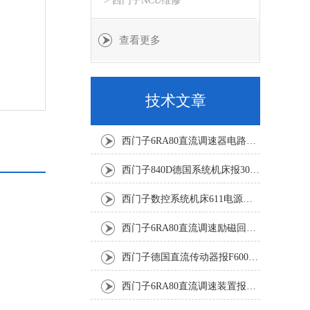
> 西门子NCU维修
查看更多
技术文章
西门子6RA80直流调速器电路板坏销售修理单位
西门子840D德国系统机床报300501修复解决
西门子数控系统机床611电源模块灯不显示修复解决
西门子6RA80直流调速励磁回路坏报F60005修复排除
西门子德国直流传动器报F60067高温报警修复排除方法
西门子6RA80直流调速装置报F60035修复排除方法