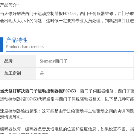
产品简介：
当天修好解决西门子运动控制器报F07453，西门子伺服器维修，西门子
会出现大大小小的问题，这时候一定要找专业人员处理，判断故障并且进
上海恒税电气有限公司，你的选择没有错。公司自成立以来，长期销售维
富的维修经验，对所维修的机器建立*的维修档案，所有我们维
产品特性
Product characteristics
品牌
Siemens/西门子
加工定制
是
当天修好解决西门子运动控制器报F07453
，西门子伺服器维修，西门子驱
运动控制器报F07453代码通常与西门子伺服驱动器相关，以下是几种可
速度控制器输出超限：这可能是由于进给驱动与主轴驱动之间的协调问题
滑情况等41。
编码器故障：编码器负责反馈电机的位置和速度信息，如果设置不当、损坏