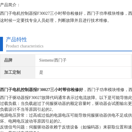
产品简介：
西门子电机控制器报F30027三小时帮你检修好，西门子功率模块维修
这时候一定要找专业人员处理，判断故障并且进行技术维修。
上海恒税电气有限公司，你的选择没有错。公司自成立以来，长期销售维
富的维修经验，对所维修的机器建立*的维修档案，所有我们维修的机器
产品特性
Product characteristics
品牌
Siemens/西门子
加工定制
是
西门子电机控制器报F30027三小时帮你检修好
，西门子功率模块维修，
西门子驱动器报F30027故障代码通常表示过电流故障。以下是可能导致
过载负载：当负载超过了伺服驱动器的额定容量时，驱动器会试图输出更
负载设计不当等原因引起的2。
电源电压异常：过高或过低的电源电压可能导致伺服驱动器供电不足或供
坏、电网电压波动等原因引起的2。
反馈信号问题：伺服驱动器依赖于反馈设备（如编码器）来获取位置和速