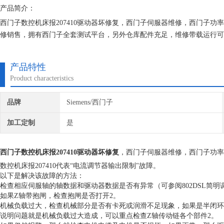
产品简介：
西门子数控机床报207410驱动器坏修复，西门子伺服器维修，西门子功
修销售，拥有西门子全套测试平台，另外仓库配件充足，维修带载运行可
户， 使设备能达到现场正常使用。为用户节约时间成本、提高生产效率
产品特性
Product characteristics
品牌
Siemens/西门子
加工定制
是
西门子数控机床报207410驱动器坏修复
，西门子伺服器维修，西门子功率
数控机床报207410代表“电流调节器输出限制"故障。
以下是解决该故障的方法：
检查相应伺服轴的轴数据和驱动器数据是否有异常（可参阅802DSL简明
如果Z轴带抱闸，检查抱闸是否打开2。
机械负载过大，检查机械部分是否有卡死或润滑不足现象，如果是半闭环
说明问题就是机械负载过大造成，可以重点检查Z轴传动链各个部件2。