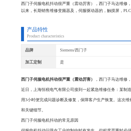
西门子伺服电机抖动很严重（震动厉害），西门子马达维修
以来，长期销售维修变频器及，伺服驱动器的，触摸屏，PL
我们维修的机器我们都有*的参数备份，确保我们维修的机器
产品特性
Product characteristics
品牌
Siemens/西门子
加工定制
是
西门子伺服电机抖动很严重（震动厉害）
，西门子马达维修
近日，上海恒税电气有限公司接到一起紧急维修任务：某制
用3小时便完成问题诊断及修复，保障客户生产恢复。这次维
和关键细节。
西门子伺服电机抖动的常见原因
伺服电机抖动问题在工业控制中时有发生，但程度严重时必