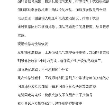
编码器信号采集：检测反馈信号波形，排除信号干扰或接线
伺服驱动器参数核查：确认控制增益、加速度参数是否合理
电源监测：测量输入电压和电流波动情况，排除干扰源
通过数据比对和逐项排除，团队迅速定位问题根源。结果显
震荡。
现场维修与快速恢复
发现轴承磨损后，上海恒税电气立即备件更换，对编码器连
到维修控制在3小时内完成，确保客户生产设备迅速复工。
细节决定成败：不可忽视的小环节
此次维修过程中，工程师特别注意到几个常被忽略但关键的
润滑油品质及添加量：轴承润滑不良会快速加剧磨损
电缆固定与走线：松散或接头不良易产生干扰信号
驱动器风扇及散热状态：过热影响控制效率