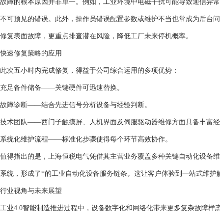
故障的根本原因并非单一。例如，工业环境中电磁干扰可能导致通信异常
不可预见的错误。此外，操作员错误配置参数或维护不当也常成为后台问
修复表面故障，更重点排查潜在风险，降低工厂未来停机概率。
快速修复策略的应用
此次五小时内完成修复，得益于公司综合运用的多项优势：
充足备件储备——关键硬件可迅速替换。
故障诊断——结合先进信号分析设备与经验判断。
技术团队——西门子触摸屏、人机界面及伺服驱动器维修方面具备丰富经
系统化维护流程——标准化步骤使得每个环节高效协作。
值得指出的是，上海恒税电气凭借其主营业务覆盖多种关键自动化设备维
系统，形成了*的工业自动化设备服务链条。这让客户体验到一站式维护
行业视角与未来展望
工业4.0智能制造推进过程中，设备数字化和网络化带来更多复杂故障