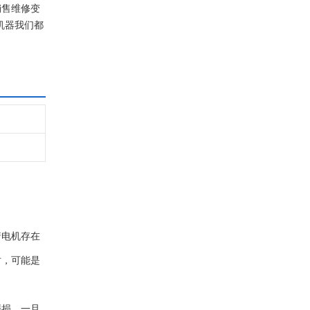
销售维修变
机器我们都
着电机存在
时，可能是
磨损。一旦