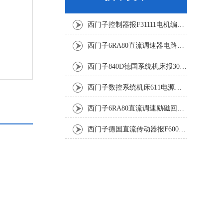
西门子控制器报F31111电机编码器坏修复解决
西门子6RA80直流调速器电路板坏销售修理单位
西门子840D德国系统机床报300501修复解决
西门子数控系统机床611电源模块灯不显示修复解决
西门子6RA80直流调速励磁回路坏报F60005修复排除
西门子德国直流传动器报F60067高温报警修复排除方法