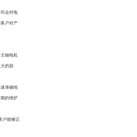
公司会对电
强客户对产
子主轴电机
巨大的损
快速准确地
后期的维护
客户能够正