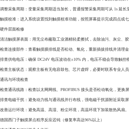
‌调整采集周期‌：变量采集周期适当加长，普通报警采集周期可从 1s 延长至 2
‌触摸校准‌：进入系统设置找到触摸校准功能，按照屏幕提示完成四点或七
硬件层面检修
‌清洁触摸屏表面‌：用无尘布蘸取工业酒精轻柔擦拭，去除油污、灰尘、胶渍
‌检查连接部件‌：查看触摸膜排线是否松动、氧化，重新插拔排线并清理金手
‌排查供电电压‌：确保 DC24V 电压波动在±10% 内，电压不稳会导致触控
‌检查主板状态‌：观察主板有无电容鼓包、芯片虚焊，必要时联系专业人员维
通讯与环境检查
‌检查通讯线路‌：检查以太网网线、PROFIBUS 接头是否松动氧化，更换
‌排查电磁干扰‌：避免动力线与通讯线并行布线，强电磁干扰源附近采取屏蔽
‌改善运行环境‌：避免高温、高湿、粉尘环境，高温环境下加装散热风扇。‌‌
德国西门子触摸屏点程序反应迟钝（修复率高达96%以上）