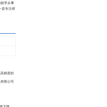
内较早从事
一直专注维
现高精度的
气有限公司
率下降，