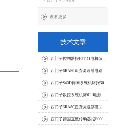
> 西门子NCU维修
查看更多
技术文章
西门子控制器报F31111电机编码器坏修复解决
西门子6RA80直流调速器电路板坏销售修理单位
西门子840D德国系统机床报300501修复解决
西门子数控系统机床611电源模块灯不显示修复解决
西门子6RA80直流调速励磁回路坏报F60005修复排除
西门子德国直流传动器报F60067高温报警修复排除方法