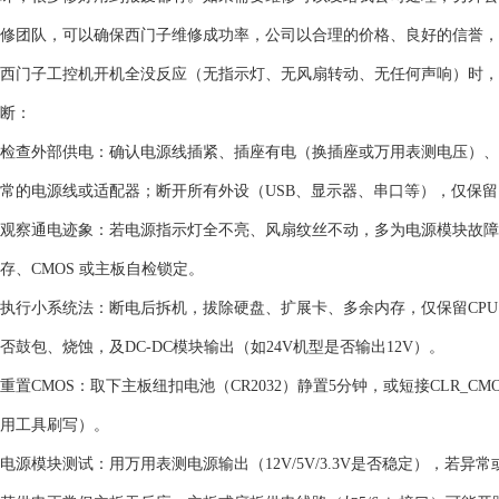
修团队，可以确保西门子维修成功率，公司以合理的价格、良好的信誉，
西门子工控机开机全没反应（无指示灯、无风扇转动、无任何声响）时，
断：‌‌
检查外部供电‌：确认电源线插紧、插座有电（换插座或万用表测电压）、工控机
常的电源线或适配器；断开所有外设（USB、显示器、串口等），仅保
‌观察通电迹象‌：若电源指示灯‌全不亮‌、风扇‌纹丝不动‌，多为‌电源模
存、CMOS 或主板自检锁定。
‌执行小系统法‌：断电后拆机，拔除硬盘、扩展卡、多余内存，仅保留‌CPU
否鼓包、烧蚀，及DC-DC模块输出（如24V机型是否输出12V）。
‌重置CMOS‌：取下主板纽扣电池（CR2032）静置5分钟，或短接CLR_CM
用工具刷写）。
‌电源模块测试‌：用万用表测电源输出（12V/5V/3.3V是否稳定），若