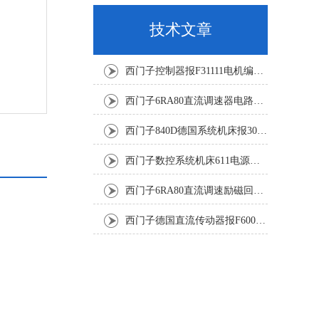
技术文章
西门子控制器报F31111电机编码器坏修复解决
西门子6RA80直流调速器电路板坏销售修理单位
西门子840D德国系统机床报300501修复解决
西门子数控系统机床611电源模块灯不显示修复解决
西门子6RA80直流调速励磁回路坏报F60005修复排除
西门子德国直流传动器报F60067高温报警修复排除方法