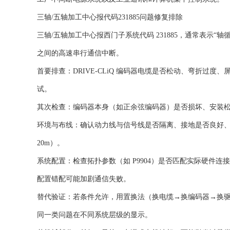
三轴/五轴加工中心报代码231885问题修复排除
三轴/五轴加工中心报西门子系统代码 231885，通常表示“轴
之间的高速串行通信中断。‌‌
首要排查‌：‌DRIVE-CLiQ 编码器电缆‌是否松动、弯
试。
‌其次检查‌：‌编码器本身‌（如正余弦编码器）是否损坏、安装
‌环境与布线‌：确认动力线与信号线是否隔离、接地是否良好、是否
20m）。
‌系统配置‌：检查拓扑参数（如 P9904）是否匹配实际硬件连
配置错配可能加剧通信失败‌。
‌替代验证‌：若条件允许，用‌置换法‌（换电缆→换编码器→换驱动
同一类问题在不同系统层级的显示。‌‌