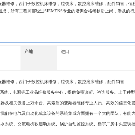
子伺服器维修，西门子数控机床维修，镗铣床，数控磨床维修，配件销售，恒
家组成，所有工程师都经过SIEMENS专业的培训合格考核后上岗，涉及的
域，采取芯片级维修，将故障元件及不良元件全部进行更换，配有专业的
产地
进口
服器维修，西门子数控机床维修，镗铣床，数控磨床维修，配件销售
控系统，电源等工业品维修服务中心，提供免费诊断、咨询服务。上千种
频器及相关设备上万余台。高素质的变频器维修专业人员、高效的信息化
时我们在电气及自动化成套设备的系统集成方面拥有一个大的团队，有能
供水系统、交流电机软启动系统、锅炉自动监控系统、楼宇厂房中央空调