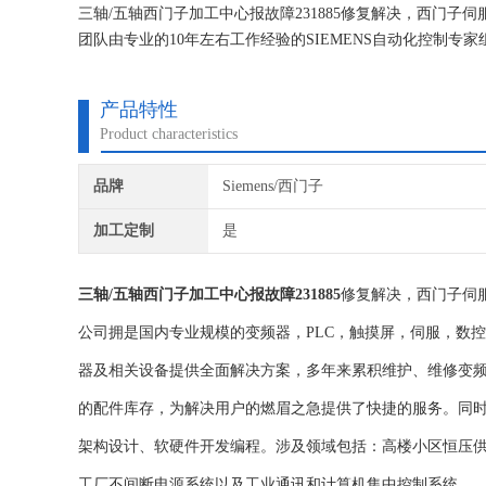
三轴/五轴西门子加工中心报故障231885修复解决，西门
团队由专业的10年左右工作经验的SIEMENS自动化控制专
钢铁、冶金、能源、造纸、机床、纺织、印刷等多个工业领
备
产品特性
Product characteristics
品牌
Siemens/西门子
加工定制
是
三轴/五轴西门子加工中心报故障231885
修复解决，西门子伺
公司拥是国内专业规模的变频器，PLC，触摸屏，伺服，数
器及相关设备提供全面解决方案，多年来累积维护、维修变
的配件库存，为解决用户的燃眉之急提供了快捷的服务。同
架构设计、软硬件开发编程。涉及领域包括：高楼小区恒压
工厂不间断电源系统以及工业通讯和计算机集中控制系统。