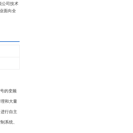
税公司技术
行业面向全
负载测试设
型号的变频
管理和大量
力进行自主
控制系统、