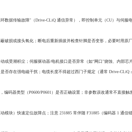
循环数据传输故障"（Drive-CLiQ 通信异常），即控制单元（CU）与伺服
折过度、屏蔽破损或接头氧化；断电后重新插拔并检查针脚是否变形，必要时用原
松动或受潮积尘；‌伺服驱动器/电机接口‌是否异常（如“网口"烧蚀、内部芯
存在强电磁干扰；电缆长度不得超过西门子规定（通常 Drive-CLiQ ≤ 
接，编码器类型（P0600/P0601）是否正确设置；‌非参数误改通常不直接
模块）快速定位故障点；注意 231885 常伴随 F31885（编码器 1 通