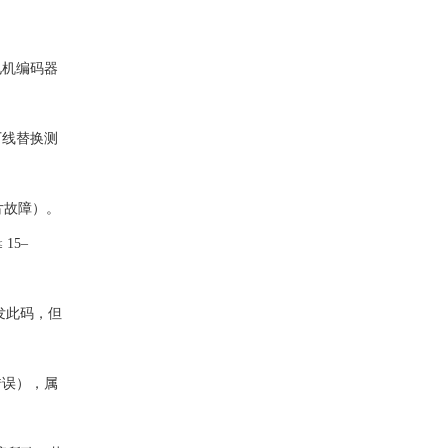
电机编码器
厂线替换测
片故障）。
15–
触发此码，但
信错误），属