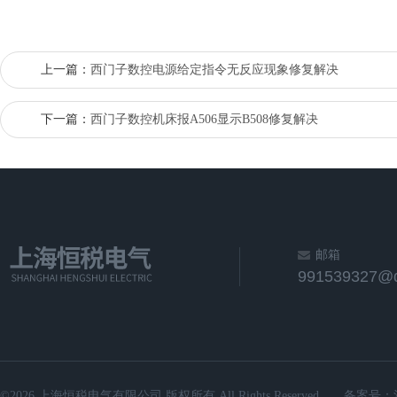
上一篇：
西门子数控电源给定指令无反应现象修复解决
下一篇：
西门子数控机床报A506显示B508修复解决
邮箱
991539327@
©2026 上海恒税电气有限公司 版权所有 All Rights Reserved.
备案号：