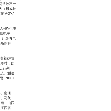
时间常数不一
大（形成陡
速度给定信
入+9V供电
的低电平，
。此处将电
向晶闸管
代表着该指
维修时，如
进行判
状态。测速
*0001
熟、南通、
庆、马鞍
湖南、山西
、江西省、