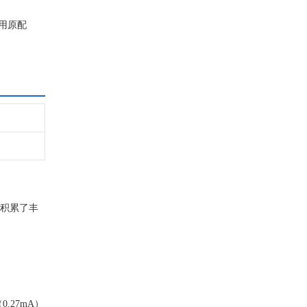
采用原配
，积累了丰
27mA）