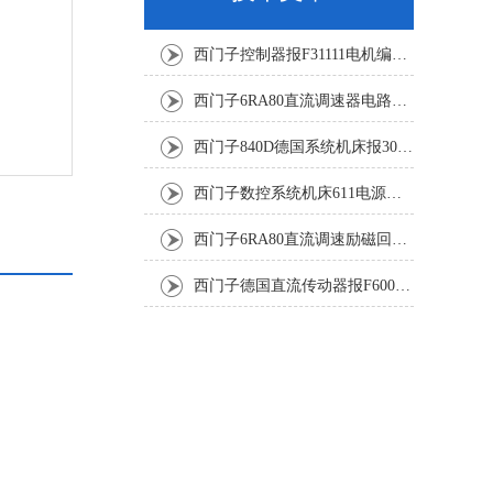
西门子控制器报F31111电机编码器坏修复解决
西门子6RA80直流调速器电路板坏销售修理单位
西门子840D德国系统机床报300501修复解决
西门子数控系统机床611电源模块灯不显示修复解决
西门子6RA80直流调速励磁回路坏报F60005修复排除
西门子德国直流传动器报F60067高温报警修复排除方法