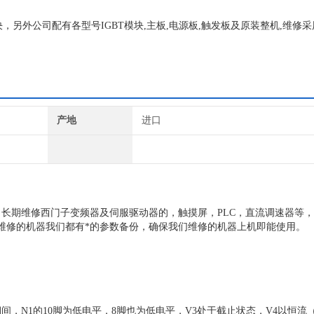
，另外公司配有各型号IGBT模块,主板,电源板,触发板及原装整机,维修
产地
进口
长期维修西门子变频器及伺服驱动器的，触摸屏，PLC，直流调速器等
维修的机器我们都有*的参数备份，确保我们维修的机器上机即能使用。
1的10脚为低电平，8脚也为低电平，V3处于截止状态，V4以恒流（0.