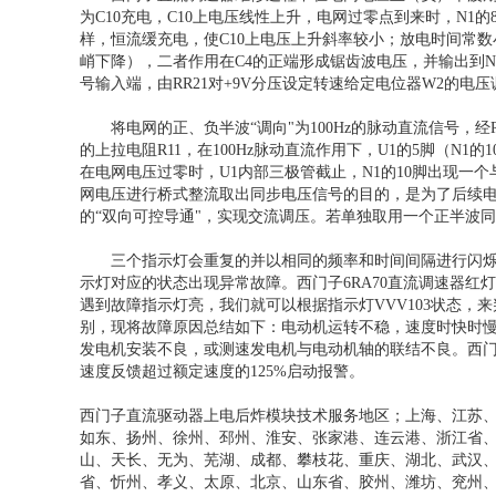
为C10充电，C10上电压线性上升，电网过零点到来时，N1的
样，恒流缓充电，使C10上电压上升斜率较小；放电时间常数
峭下降），二者作用在C4的正端形成锯齿波电压，并输出到N
号输入端，由RR21对+9V分压设定转速给定电位器W2的电
将电网的正、负半波“调向"为100Hz的脉动直流信号，经R
的上拉电阻R11，在100Hz脉动直流作用下，U1的5脚（N
在电网电压过零时，U1内部三极管截止，N1的10脚出现
网电压进行桥式整流取出同步电压信号的目的，是为了后续
的“双向可控导通"，实现交流调压。若单独取用一个正半波
三个指示灯会重复的并以相同的频率和时间间隔进行闪烁。
示灯对应的状态出现异常故障。西门子6RA70直流调速器红
遇到故障指示灯亮，我们就可以根据指示灯VVV103状态
别，现将故障原因总结如下：电动机运转不稳，速度时快时
发电机安装不良，或测速发电机与电动机轴的联结不良。西门子直
速度反馈超过额定速度的125%启动报警。
西门子直流驱动器上电后炸模块技术服务地区；上海、江苏
如东、扬州、徐州、邳州、淮安、张家港、连云港、浙江省
山、天长、无为、芜湖、成都、攀枝花、重庆、湖北、武汉
省、忻州、孝义、太原、北京、山东省、胶州、潍坊、兖州