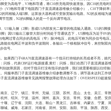
8脚变为高电平，V3饱和导通，将C10所充电荷快速泄放。因C10的充电
小（V3饱和导通下电阻西门子直流调速器维修介绍极小），C10下降斜率
2的同相输入端5脚。运算放大器构成可变脉宽输出电路。N2的反相端为
压调节范围，N2的6脚输入的是一个反向调节电压。
、U1输入侧（2脚）形成U1内部发光二极管的电流输入通路。U1的5脚接
1的10脚）因U1输出三极管大部分时间处于导通状态下，U5脚电压为近于0V
一个与电网过零点同步的高电压（窄）脉冲电压，此电压可称为同步信号电压
电路能在电网正半波和负半波期间，各输出一个移相脉冲信号，来控制双
同步信号。
如果西门子6RA70直流调速器有一个指示灯持续的长亮或者不亮，就
灯：闪烁，代表CBP运行电源接通;黄灯：闪烁，我们在西门子直流调速器
，来判别故障原因，但对于指示灯没有指示的故障，我们就需要根据以往经验
慢。伺服单西门子直流调速器维修介绍参数调整不当，调节器未达到工作
流调速器维修常见跳闸报警故障处理办法如下：OVERSPEED超速报警F
、南京、辽宁、镇江、常州、无锡、江阴、苏州、昆山、太仓、吴江、常
、杭州、绍兴、宁波、温州、湖州、嘉兴、安吉、常州、安徽、合肥、安
、十堰、辽宁省、沈阳、大连、鞍山丶黑龙江、吉林省、内蒙古、宁夏、
、聊城、威海、石家庄、河南省、郑州、安阳、洛阳、平顶、陕西、西安