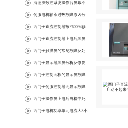
海德汉数控系统操作台屏幕不
亮问题的解决方案
伺服电机轴承过热故障原因分
析
西门子直流控制器报F60094修
复排除方法
西门子直流控制器上电后黑屏
成功修复好
西门子触摸屏的常见故障及处
理
西门子显示器黑屏分析及修复
西门子控制面板的显示屏故障
如何排查和修复？
西门子伺服控制器无显示故障
分析
西门子操作屏上电后自检中死
机故障分析
西门子电机功率单元电流大3小
时帮你修好