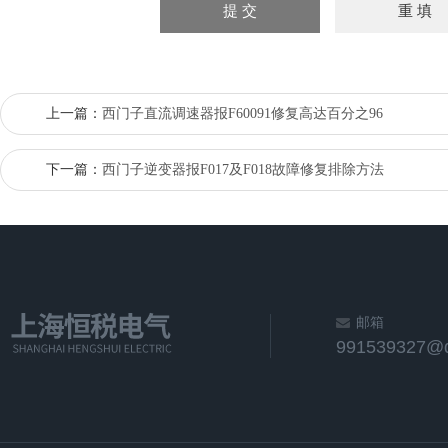
上一篇：
西门子直流调速器报F60091修复高达百分之96
下一篇：
西门子逆变器报F017及F018故障修复排除方法
邮箱
991539327@