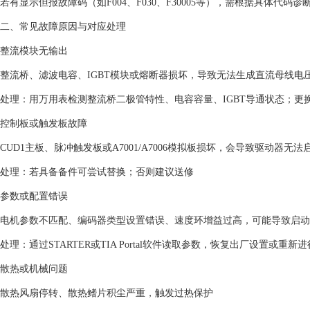
若有显示但报故障码（如F004、F030、F30005等），需根据具体代码诊断
‌二、常见故障原因与对应处理‌
‌整流模块无输出‌
整流桥、滤波电容、IGBT模块或熔断器损坏，导致无法生成直流母线电压
‌处理‌：用万用表检测整流桥二极管特性、电容容量、IGBT导通状态；更
‌控制板或触发板故障‌
CUD1主板、脉冲触发板或A7001/A7006模拟板损坏，会导致驱动器无法启动
‌处理‌：若具备备件可尝试替换；否则建议送修‌
‌参数或配置错误‌
电机参数不匹配、编码器类型设置错误、速度环增益过高，可能导致启动
‌处理‌：通过STARTER或TIA Portal软件读取参数，恢复出厂设置或重
‌散热或机械问题‌
散热风扇停转、散热鳍片积尘严重，触发过热保护‌