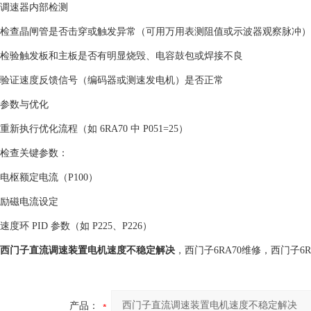
‌调速器内部检测‌
检查‌晶闸管‌是否击穿或触发异常（可用万用表测阻值或示波器观察脉冲）‌
检验‌触发板‌和‌主板‌是否有明显烧毁、电容鼓包或焊接不良 ‌
验证‌速度反馈信号‌（编码器或测速发电机）是否正常 ‌
‌参数与优化‌
重新执行‌优化流程‌（如 6RA70 中 P051=25）‌
检查关键参数：
电枢额定电流（P100）
励磁电流设定
速度环 PID 参数（如 P225、P226）‌
西门子直流调速装置电机速度不稳定解决
，西门子6RA70维修，西门子6
产品：