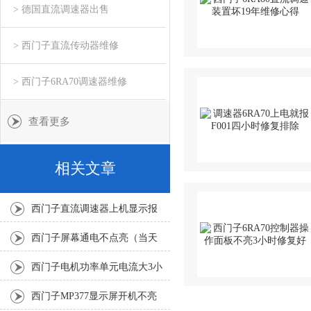
> 德国直流调速器出售
> 西门子直流传动器维修
> 西门子6RA70调速器维修
查看更多
相关文章
西门子直流调速器上机显示报
F60096送修-2小时解决好
西门子屏幕通电不点亮（当天
排除）修复分析
西门子电机功率单元电流大3小
时帮你修好
西门子MP377显示屏开机不亮