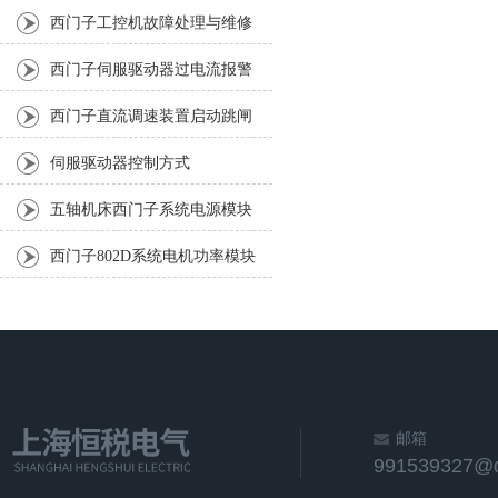
(超过18年技术案例)专门修复
西门子工控机故障处理与维修
技术探讨
西门子伺服驱动器过电流报警
外部原因有哪些
西门子直流调速装置启动跳闸
报故障-3小时修复解决
伺服驱动器控制方式
五轴机床西门子系统电源模块
坏故障修复与检查步骤
西门子802D系统电机功率模块
显示E R831修复解决
邮箱
991539327@