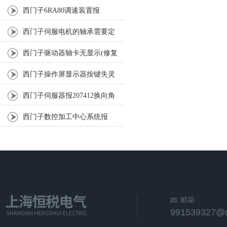
坏及刹车不灵修复解决
西门子6RA80调速装置报
F60104故障维修办法
西门子伺服电机的轴承需要定
期润滑吗？
西门子驱动器轴卡无显示(修复
解决及方法)
西门子操作屏显示器按键失灵
常见故障修理
西门子伺服器报207412换向角
出错3小时修复解决问题
西门子数控加工中心系统报
231100成功检修排除
邮箱
991539327@