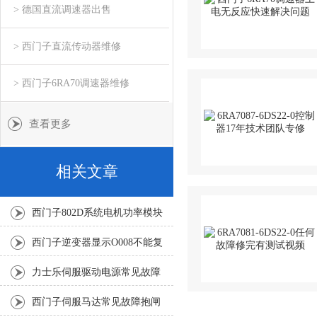
> 德国直流调速器出售
> 西门子直流传动器维修
> 西门子6RA70调速器维修
查看更多
相关文章
西门子802D系统电机功率模块
显示E R831修复解决
西门子逆变器显示O008不能复
位(修复解决及方法)
力士乐伺服驱动电源常见故障
报F2819修复解决
西门子伺服马达常见故障抱闸