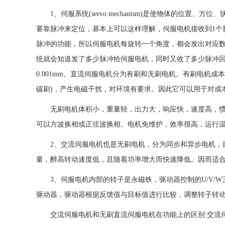
1、伺服系统(servo mechanism)是使物体的位置
要靠脉冲来定位，基本上可以这样理解，伺服电机接收到1个
脉冲的功能，所以伺服电机每旋转一个角度，都会发出对应
统就会知道发了多少脉冲给伺服电机，同时又收了多少脉冲
0.001mm。直流伺服电机分为有刷和无刷电机。有刷电机
碳刷)，产生电磁干扰，对环境有要求。因此它可以用于对成
无刷电机体积小，重量轻，出力大，响应快，速度高，惯量
可以方波换相或正弦波换相。电机免维护，效率很高，运行
2、交流伺服电机也是无刷电机，分为同步和异步电机，目
量，醉高转动速度低，且随着功率增大而快速降低。因而适
3、伺服电机内部的转子是永磁铁，驱动器控制的U/V/W
驱动器，驱动器根据反馈值与目标值进行比较，调整转子转动
交流伺服电机和无刷直流伺服电机在功能上的区别:交流伺