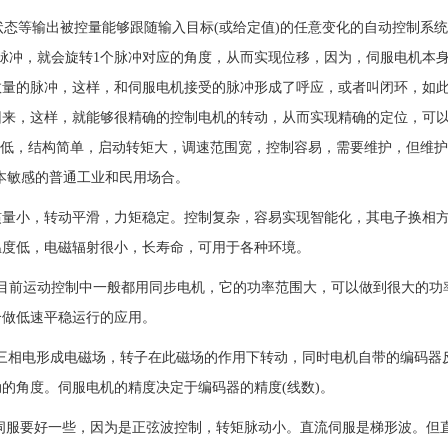
、方位、状态等输出被控量能够跟随输入目标(或给定值)的任意变化的自动控制系
脉冲，就会旋转1个脉冲对应的角度，从而实现位移，因为，伺服电机本
数量的脉冲，这样，和伺服电机接受的脉冲形成了呼应，或者叫闭环，如
回来，这样，就能够很精确的控制电机的转动，从而实现精确的定位，可
成本低，结构简单，启动转矩大，调速范围宽，控制容易，需要维护，但维护
本敏感的普通工业和民用场合。
小，转动平滑，力矩稳定。控制复杂，容易实现智能化，其电子换相
温度低，电磁辐射很小，长寿命，可用于各种环境。
前运动控制中一般都用同步电机，它的功率范围大，可以做到很大的功
合做低速平稳运行的应用。
三相电形成电磁场，转子在此磁场的作用下转动，同时电机自带的编码器
的角度。伺服电机的精度决定于编码器的精度(线数)。
服要好一些，因为是正弦波控制，转矩脉动小。直流伺服是梯形波。但