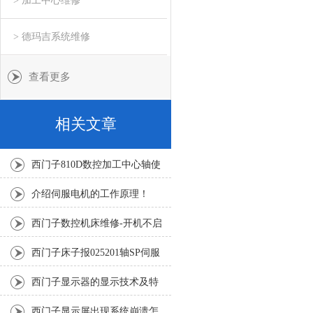
> 加工中心维修
> 德玛吉系统维修
查看更多
相关文章
西门子810D数控加工中心轴使
能不上修复方法
介绍伺服电机的工作原理！
西门子数控机床维修-开机不启
动无法运行
西门子床子报025201轴SP伺服
故障问题修复解决
西门子显示器的显示技术及特
点
西门子显示屏出现系统崩溃怎