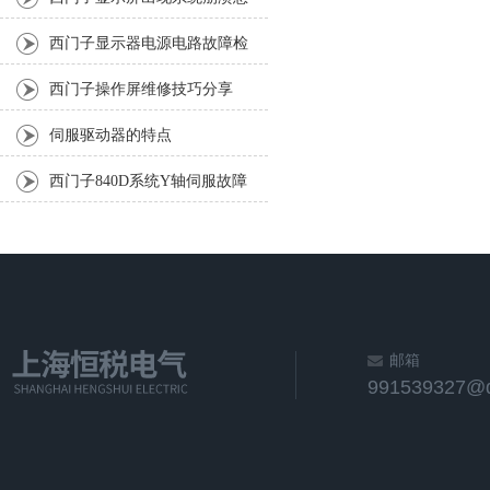
么解决
西门子显示器电源电路故障检
测
西门子操作屏维修技巧分享
伺服驱动器的特点
西门子840D系统Y轴伺服故障
25201三小时排除
邮箱
991539327@