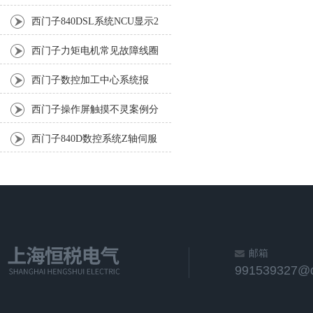
灯不亮现象修复排除
西门子840DSL系统NCU显示2
死机(当天修复)发货前提供测
西门子力矩电机常见故障线圈
试视频
接地烧坏（修完跟原厂一样）
西门子数控加工中心系统报
231100成功检修排除
西门子操作屏触摸不灵案例分
析
西门子840D数控系统Z轴伺服
故障3小时修好
邮箱
991539327@