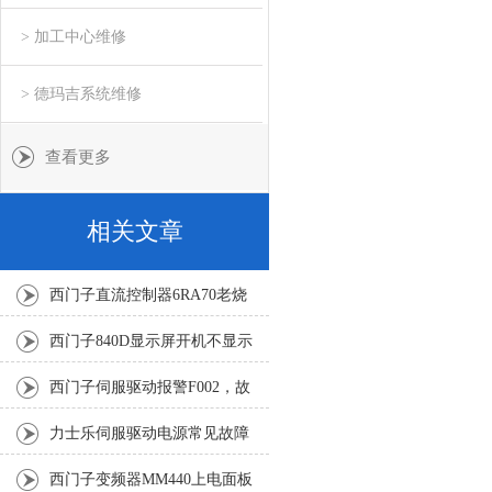
> 加工中心维修
> 德玛吉系统维修
查看更多
相关文章
西门子直流控制器6RA70老烧
励磁保险修理解决方法
西门子840D显示屏开机不显示
（修复率高达96%以上）
西门子伺服驱动报警F002，故
障成因与系统性解决方案
力士乐伺服驱动电源常见故障
报F2819修复解决
西门子变频器MM440上电面板