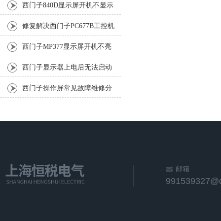
电灯全部闪问题排除
西门子840D显示屏开机不显示
（修复率高达96%以上）
修复解决西门子PC677B工控机
自检通不过死机问题
西门子MP377显示屏开机不亮
(超过18年技术案例)专门修复
西门子显示器上电后无法启动
修复分析方法
西门子操作屏常见故障维修分
析
邮箱
991539327@