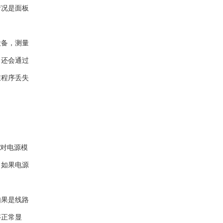
情况是面板
设备，测量
。还会通过
在程序丢失
会对电源模
。如果电源
如果是线路
够正常显