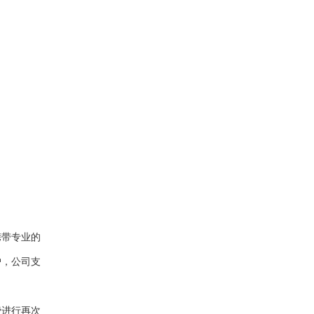
携带专业的
户，公司支
费进行再次